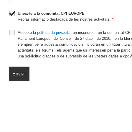
Uneix-te a la comunitat CPI EUROPE
Rebràs informació destacada de les nostres activitats.
*
Accepte la
política de privacitat
en inscriure’m en la comunitat CPI
Parlament Europeu i del Consell, de 27 d’abril de 2016, i en la Lle
s’empren per a aquesta comunicació s’inclouran en un fitxer titularit
activitats, els fòrums i els agents que us interessen per a la par
una sol·licitud d’accés o de supressió de les vostres dades a dp