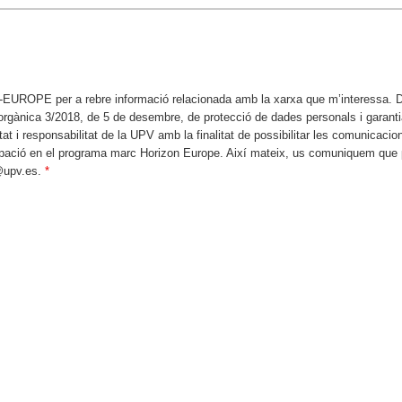
-EUROPE per a rebre informació relacionada amb la xarxa que m’interessa. D
i orgànica 3/2018, de 5 de desembre, de protecció de dades personals i garant
at i responsabilitat de la UPV amb la finalitat de possibilitar les comunicacio
ticipació en el programa marc Horizon Europe. Així mateix, us comuniquem que 
d@upv.es.
*