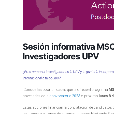
Sesión informativa MS
Investigadores UPV
¿Eres personal investigador en la UPV y te gustaría incorpora
internacional a tu equipo?
¡Conoce las oportunidades que te ofrece el programa
MS
novedades de la
convocatoria 2023
el próximo
lunes 8 d
Estas acciones financian la contratación de candidatos 
un proyecto europeo del programa marco Horizonte Eur