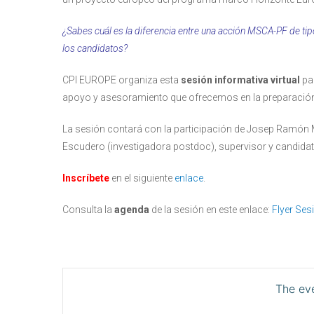
¿Sabes cuál es la diferencia entre una acción MSCA-PF de ti
los candidatos?
CPI EUROPE organiza esta
sesión informativa virtual
par
apoyo y asesoramiento que ofrecemos en la preparación
La sesión contará con la participación de Josep Ramón Medi
Escudero (investigadora postdoc), supervisor y candida
Inscríbete
en el siguiente
enlace
.
Consulta la
agenda
de la sesión en este enlace:
Flyer Se
The eve