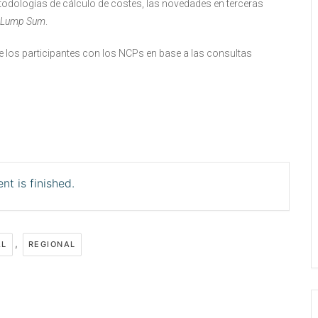
todologías de cálculo de costes, las novedades en terceras
Lump Sum
.
e los participantes con los NCPs en base a las consultas
nt is finished.
,
AL
REGIONAL