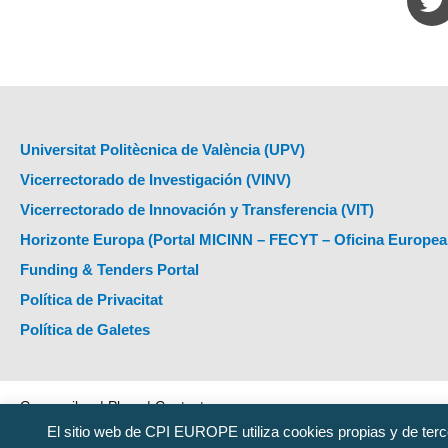
Universitat Politècnica de València (UPV)
Vicerrectorado de Investigación (VINV)
Vicerrectorado de Innovación y Transferencia (VIT)
Horizonte Europa (Portal MICINN – FECYT – Oficina Europea
Funding & Tenders Portal
Política de Privacitat
Política de Galetes
Com arribar
|
Plans
|
Contacte
El sitio web de CPI EUROPE utiliza cookies propias y de terc
Universitat Politècnica de València 2020 · Tel.
(+34) 96 387 70 00
·