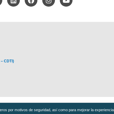
 – CDTI)
eros por motivos de seguridad, así como para mejorar la experiencia
información@upv.es