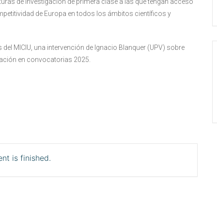
cturas de investigación de primera clase a las que tengan acceso
petitividad de Europa en todos los ámbitos científicos y
s del MICIU, una intervención de Ignacio Blanquer (UPV) sobre
pación en convocatorias 2025.
nt is finished.