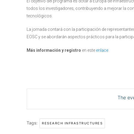
El objetivo del programa es dotar a Europa de infraestru
todos los investigadores, contribuyendo a mejorar la com
tecnológicos.
La jornada contará con la participación de representante
EOSC y se abordarán aspectos prácticos para la partici
Más información y registro
en este
enlace
.
The eve
Tags:
RESEARCH INFRASTRUCTURES