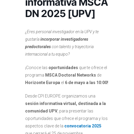
informativa MSCA
DN 2025 [UPV]
¿Eres personal investigador en la UPV y te
gustaría
incorporar investigadores
predoctorales
con talento y trayectoria
internacional a tu equipo?
¡Conoce las
oportunidades
que te ofrece el
programa
MSCA Doctoral Networks
de
Horizonte Europa
el
6 de mayo a las 10:00!
Desde CPI EUROPE organizamos una
sesión informativa virtual, destinada a la
comunidad UPV
, para presentar las
oportunidades que ofrece el programa y los
aspectos clave de la
convocatoria 2025
que cerrará el 25 de noviembre.