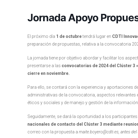
Jornada Apoyo Propues
El próximo día
1 de octubre
tendrá lugar en
CDTI Innovac
preparación de propuestas, relativa a la convocatoria 2024
La jornada tiene por objetivo abordar y facilitar los asp
presentarse a las
convocatorias de 2024 del Clúster 3 
cierre en noviembre.
Para ello, se contará con la experiencia y aportaciones d
administrativas de la convocatoria, aspectos relevantes e
éticos y sociales y de manejo y gestión de la información 
Seguidamente, se dará la oportunidad a los participantes 
nacionales de contacto del Clúster 3 mediante reunion
correo con la propuesta a
maite.boyero@cdti.es, antes del