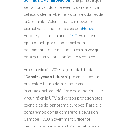
Jornada UPV Innovación
,
una jornada que
se ha convertido en el evento de referencia
del ecosistema I+D+i de las universidades de
la Comunitat Valenciana. La innovación
disruptiva es uno de los ejes de
#Horizon
Europe y en particular del
#EIC
. Es un tema
apasionante por su potencial para
solucionar problemas sociales a la vez que
para generar valor económico y empleo.
En esta edición 2023, la jornada híbrida
“
Construyendo futuros
” pretende acercar
presente y futuro de la transferencia
internacional tecnológica y de conocimiento
y reunirá en la UPV a diversos protagonistas
esenciales del panorama europeo. Para ello
contaremos con la conferencia de Alison
Campbell, CEO Government Office for
Technology Transfer de UK que hablará de